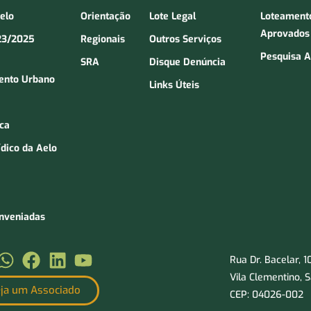
Aelo
Orientação
Lote Legal
Loteament
Aprovados
23/2025
Regionais
Outros Serviços
Pesquisa A
SRA
Disque Denúncia
ento Urbano
Links Úteis
ica
ídico da Aelo
onveniadas
Rua Dr. Bacelar, 
Vila Clementino, 
ja um Associado
CEP: 04026-002