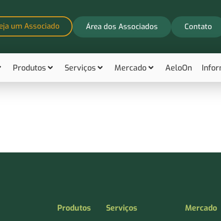
eja um Associado
Área dos Associados
Contato
Produtos
Serviços
Mercado
AeloOn
Info
Produtos
Serviços
Mercado