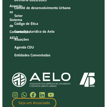
Diretoria 2023/2025
Associe-
Comitê de desenvolvimento Urbano
se
Setor
Sistema
Código de Ética
de
Conselho Jurídico da Aelo
Comunicação
AELO
Atuações
Agenda CDU
Entidades Conveniadas
Seja um Associado