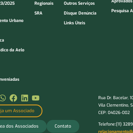
Aprovados
23/2025
Regionais
Outros Serviços
Pesquisa A
SRA
Disque Denúncia
ento Urbano
Links Úteis
ica
ídico da Aelo
onveniadas
Rua Dr. Bacelar, 
Vila Clementino, 
ja um Associado
CEP: 04026-002
Telefone:(11) 328
ea dos Associados
Contato
relacionamento@