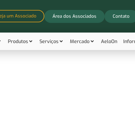
eja um Associado
Área dos Associados
Contato
Produtos
Serviços
Mercado
AeloOn
Info