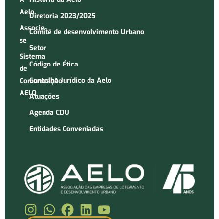
Aelo
Diretoria 2023/2025
Associe-
Comitê de desenvolvimento Urbano
se
Setor
Sistema
Código de Ética
de
Conselho Jurídico da Aelo
Comunicação
AELO
Atuações
Agenda CDU
Entidades Conveniadas