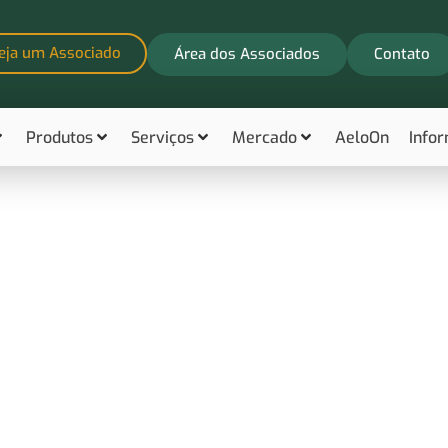
eja um Associado
Área dos Associados
Contato
Produtos
Serviços
Mercado
AeloOn
Info