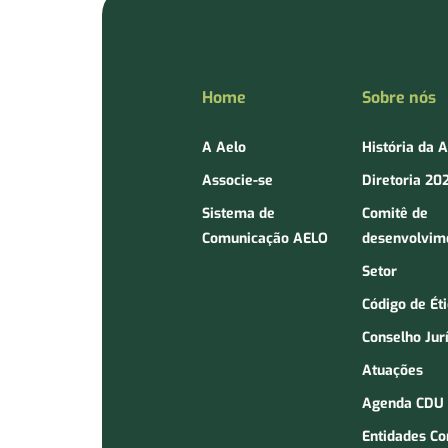
Home
Sobre nós
A Aelo
História da 
Associe-se
Diretoria 20
Sistema de
Comitê de
Comunicação AELO
desenvolvim
Setor
Código de Ét
Conselho Jur
Atuações
Agenda CDU
Entidades C