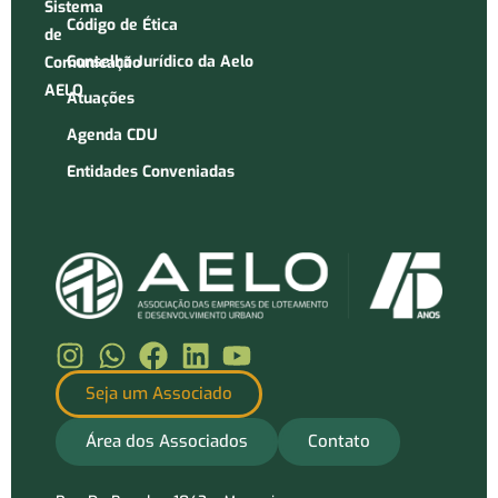
Sistema
Código de Ética
de
Conselho Jurídico da Aelo
Comunicação
AELO
Atuações
Agenda CDU
Entidades Conveniadas
Seja um Associado
Área dos Associados
Contato