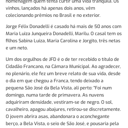
homenagem quem tenta curtir uma vida tranquila. Os
vinhos, lançados há apenas dois anos, vêm
colecionando prêmios no Brasil e no exterior.
Jorge Félix Donadelli é casado há mais de 50 anos com
Maria Luiza Junqueira Donadelli, Marilu. O casal tem os
filhos Sabina Luiza, Maria Carolina e Jorgito, três netas
e um neto.
Um dos orgulhos de JFD é o de ter recebido o título de
Cidadão Francano, na Câmara Municipal. Ao agradecer,
no plenário, ele fez um breve relato de sua vida, desde
o dia em que chegou a Franca, tendo deixado a
pequena São José da Bela Vista, ali perto: “Foi num
domingo, numa tarde de primavera. As nuvens
adquiriram densidade, vestiram-se de negro. O sol,
cavalheiro, apagou abajures, retirou-se discretamente.
O jovem abrira asas, abandonara o aconchegante
berço, a Bela Vista, o seio de São José, e pousaria pela