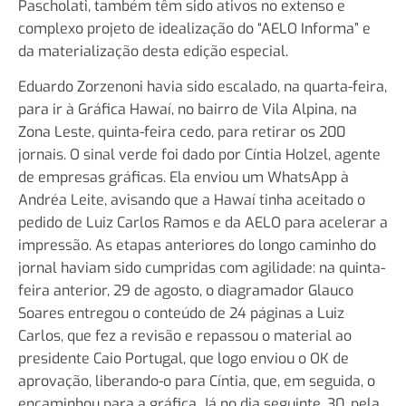
Pascholati, também têm sido ativos no extenso e
complexo projeto de idealização do “AELO Informa” e
da materialização desta edição especial.
Eduardo Zorzenoni havia sido escalado, na quarta-feira,
para ir à Gráfica Hawaí, no bairro de Vila Alpina, na
Zona Leste, quinta-feira cedo, para retirar os 200
jornais. O sinal verde foi dado por Cíntia Holzel, agente
de empresas gráficas. Ela enviou um WhatsApp à
Andréa Leite, avisando que
a Hawaí tinha aceitado o
pedido de Luiz Carlos Ramos e da AELO para acelerar a
impressão. As etapas anteriores do longo caminho do
jornal haviam sido cumpridas com agilidade: na quinta-
feira anterior, 29 de agosto, o diagramador Glauco
Soares entregou o conteúdo de 24 páginas a Luiz
Carlos, que fez a revisão e repassou o material ao
presidente Caio Portugal, que logo enviou o OK de
aprovação, liberando-o para Cíntia, que, em seguida, o
encaminhou para a gráfica. Já no dia seguinte, 30, pela