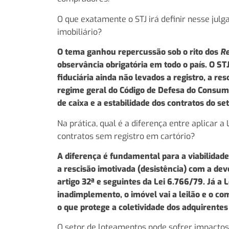
O que exatamente o STJ irá definir nesse ju
imobiliário?
O tema ganhou repercussão sob o rito dos
Re
observância obrigatória em todo o país. O S
fiduciária ainda não levados a registro, a re
regime geral do Código de Defesa do Consumi
de caixa e a estabilidade dos contratos do set
Na prática, qual é a diferença entre aplicar 
contratos sem registro em cartório?
A diferença é fundamental para a viabilidad
a rescisão imotivada (desistência) com a dev
artigo 32ª e seguintes da Lei 6.766/79. Já a 
inadimplemento, o imóvel vai a leilão e o co
o que protege a coletividade dos adquirentes 
O setor de loteamentos pode sofrer impactos