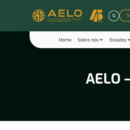
S
Home
Sobre nós
Estados
AELO –