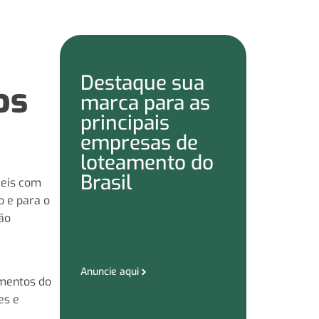
Destaque sua
os
marca para as
principais
empresas de
loteamento do
Brasil
veis com
o e para o
ão
Anuncie aqui
amentos do
es e