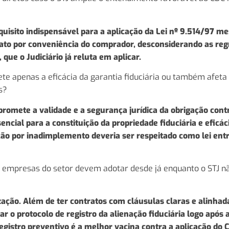
quisito indispensável para a aplicação da Lei nº 9.514/97 
rato por conveniência do comprador, desconsiderando as reg
 que o Judiciário já reluta em aplicar.
e apenas a eficácia da garantia fiduciária ou também afeta
s?
romete a validade e a segurança jurídica da obrigação cont
ncial para a constituição da propriedade fiduciária e eficác
ução por inadimplemento deveria ser respeitado como lei ent
e empresas do setor devem adotar desde já enquanto o STJ nã
ação. Além de ter contratos com cláusulas claras e alinhada
ar o protocolo de registro da alienação fiduciária logo após 
registro preventivo é a melhor vacina contra a aplicação do 