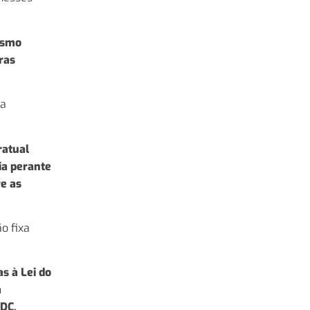
mesmo
ras
 a
ratual
ia perante
re as
o fixa
s à Lei do
a
CDC.