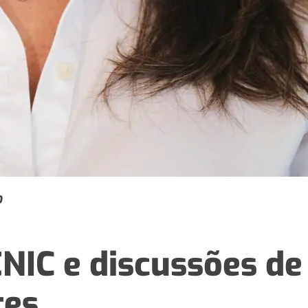
O
ENIC e discussões de
tes