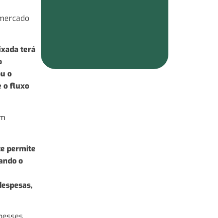
 mercado
ixada terá
o
ou o
 o fluxo
em
te permite
iando o
despesas,
 nesses