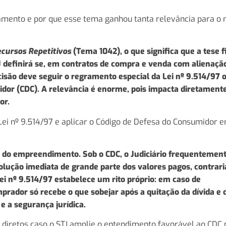
lgamento e por que esse tema ganhou tanta relevância para o
cursos Repetitivos
(Tema 1042), o que significa que a tese f
TJ definirá se, em contratos de compra e venda com alienaçã
scisão deve seguir o regramento especial da Lei nº 9.514/97 
dor (CDC). A relevância é enorme, pois impacta diretamente
or.
a Lei nº 9.514/97 e aplicar o Código de Defesa do Consumidor 
e do empreendimento. Sob o CDC, o Judiciário frequentemen
olução imediata de grande parte dos valores pagos, contrar
Lei nº 9.514/97 estabelece um rito próprio: em caso de
mprador só recebe o que sobejar após a quitação da dívida e 
e a segurança jurídica.
 diretos caso o STJ amplie o entendimento favorável ao CDC