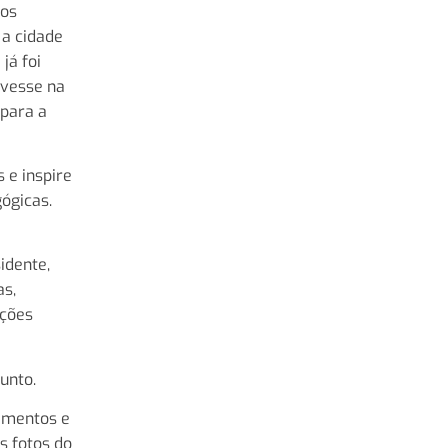
aos
 a cidade
já foi
ivesse na
 para a
 e inspire
gógicas.
idente,
as,
ições
unto.
amentos e
s fotos do