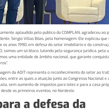
samente aplaudido pelo público do COMPLAN, agradeceu ao p
esidente, Sérgio Villas Bôas, pela homenagem. Ele explicou que
e os anos 1990, em defesa do setor imobiliário e da constru
O, somos um só bloco, lutando pela segurança jurídica, pela 
omos uma entidade de âmbito nacional, que garante conquist
ros”.
enagem da ADIT representa o reconhecimento do setor ao tra
ões, entre as quais a atuação junto ao Congresso Nacional e 
usta, sem aumento de impostos para lotes e para a casa próp
 desde os primeiros eventos, no Nordeste.
para a defesa da