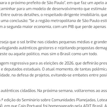
s para o próximo prefeito de São Paulo”, em que faz um apelo 
s caminhar para um modelo de desenvolvimento que estimule
Entre outros detalhes, o respeitado dirigente imobiliário, que 
a uma conclusão: “Se a região metropolitana de São Paulo est
com a segunda maior economia, com um PIB que perde apenas
eseja que o sol brilhe nas cidades pequenas médias e grandes
rivilegiando autênticos gestores e rejeitando propostas dema
este ou aquele político, mas sim o Brasil como um todo.
tagem regressiva para as eleições de 2026, que definirão pres
 e deputados estaduais. O atual momento, de tantas polêmic
lidade, na defesa de projetos, evitando-se embates entre pos
autênticos cidadãos. Na próxima semana, voltaremos ao ass
4.ª edição do Seminário sobre Comunidades Planejadas, Lote
 em que Caio Portugal foi homenageado pela ADIT Brasil. A