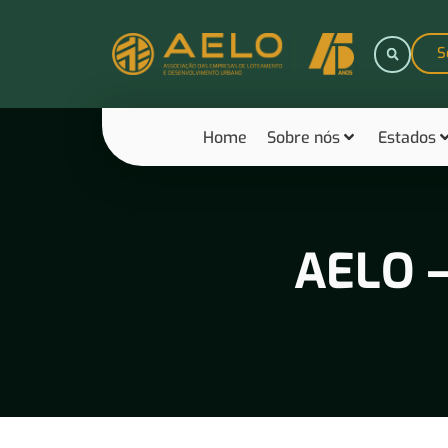
S
Home
Sobre nós
Estados
AELO –