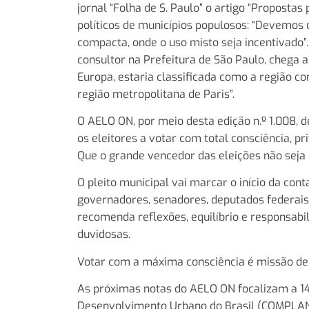
jornal “Folha de S. Paulo” o artigo “Proposta
políticos de municípios populosos: “Devemo
compacta, onde o uso misto seja incentivado”. 
consultor na Prefeitura de São Paulo, chega 
Europa, estaria classificada como a região 
região metropolitana de Paris”.
O AELO ON, por meio desta edição n.º 1.008, d
os eleitores a votar com total consciência, p
Que o grande vencedor das eleições não seja 
O pleito municipal vai marcar o início da con
governadores, senadores, deputados federais
recomenda reflexões, equilíbrio e responsabi
duvidosas.
Votar com a máxima consciência é missão de 
As próximas notas do AELO ON focalizam a 1
Desenvolvimento Urbano do Brasil (COMPLAN),