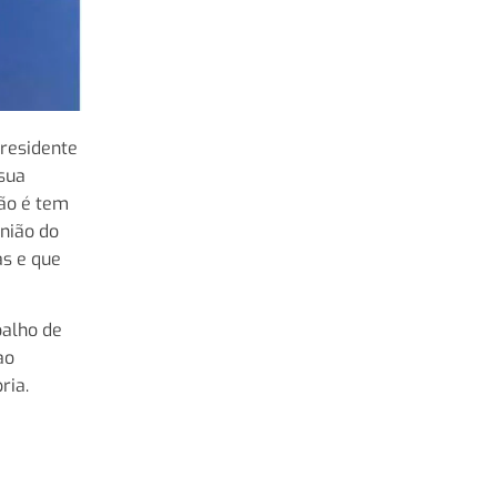
residente
 sua
ção é tem
união do
as e que
balho de
ao
ria.