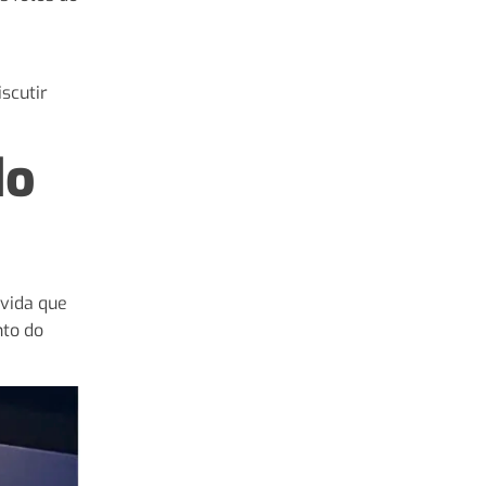
scutir
do
vida que
nto do