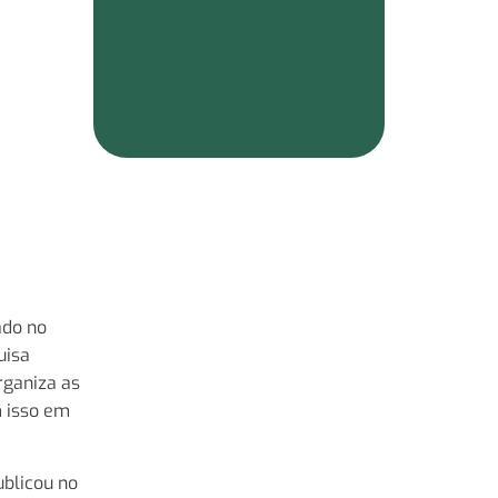
ado no
uisa
rganiza as
m isso em
ublicou no