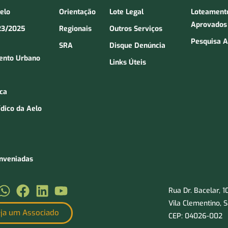
Aelo
Orientação
Lote Legal
Loteament
Aprovados
23/2025
Regionais
Outros Serviços
Pesquisa A
SRA
Disque Denúncia
ento Urbano
Links Úteis
ica
ídico da Aelo
onveniadas
Rua Dr. Bacelar, 
Vila Clementino, 
ja um Associado
CEP: 04026-002