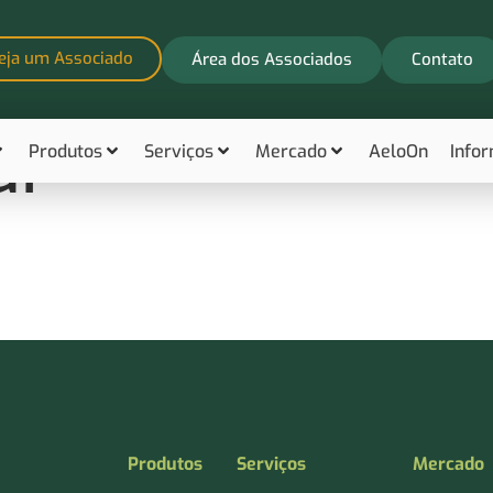
eja um Associado
Área dos Associados
Contato
ui
Produtos
Serviços
Mercado
AeloOn
Info
Produtos
Serviços
Mercado