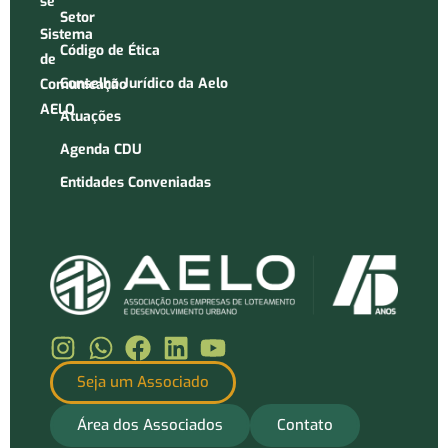
se
Setor
Sistema
Código de Ética
de
Conselho Jurídico da Aelo
Comunicação
AELO
Atuações
Agenda CDU
Entidades Conveniadas
Seja um Associado
Área dos Associados
Contato