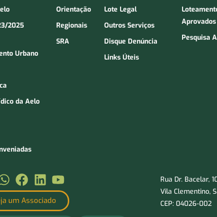
Aelo
Orientação
Lote Legal
Loteament
Aprovados
23/2025
Regionais
Outros Serviços
Pesquisa A
SRA
Disque Denúncia
ento Urbano
Links Úteis
ica
ídico da Aelo
onveniadas
Rua Dr. Bacelar, 
Vila Clementino, 
ja um Associado
CEP: 04026-002