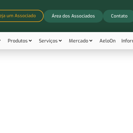
eja um Associado
Área dos Associados
Contato
Produtos
Serviços
Mercado
AeloOn
Info